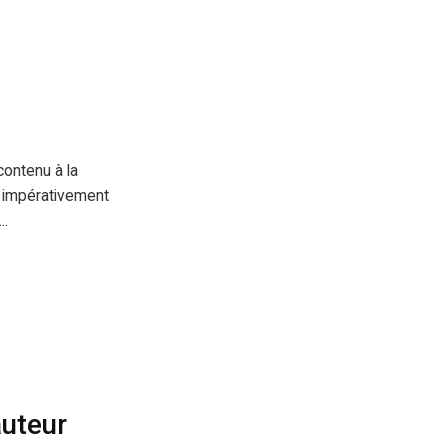
contenu à la
s impérativement
..
auteur