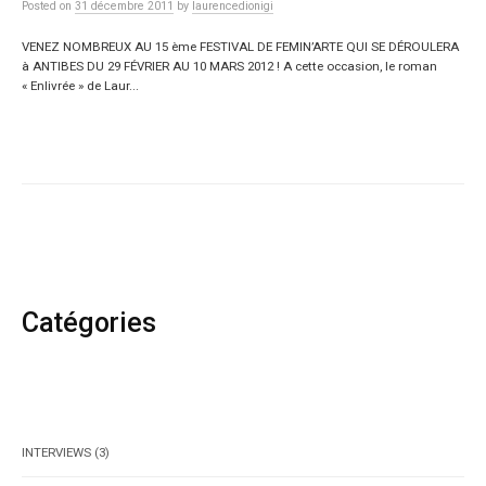
Posted
on
31 décembre 2011
by
laurencedionigi
VENEZ NOMBREUX AU 15 ème FESTIVAL DE FEMIN’ARTE QUI SE DÉROULERA
à ANTIBES DU 29 FÉVRIER AU 10 MARS 2012 ! A cette occasion, le roman
« Enlivrée » de Laur...
Catégories
INTERVIEWS
(3)