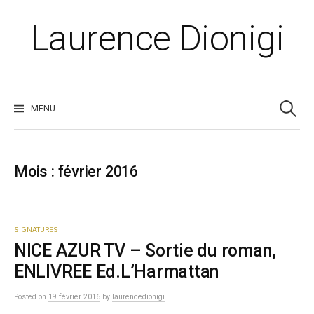
Skip
to
Laurence Dionigi
content
Recherche
MENU
Mois :
février 2016
SIGNATURES
NICE AZUR TV – Sortie du roman,
ENLIVREE Ed.L’Harmattan
Posted
on
19 février 2016
by
laurencedionigi