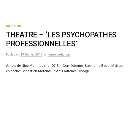
SIGNATURES
THEATRE – ‘LES PSYCHOPATHES
PROFESSIONNELLES’
Posted
on
19 février 2016
by
laurencedionigi
Article de Nice-Matin de mai 2015 – Comédienne: Stéphanie Bosq; Metteur
en scène: Sébastien Morena; Texte: Laurence Dionigi