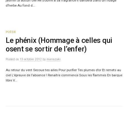
jasmin Si aucun ciel Ne s’ouvre à sa fragrance Il dansera Dans un nuage
d’herbe Au fond d...
POÉSIE
Le phénix (Hommage à celles qui
osent se sortir de l’enfer)
Posted
on
13 octobre 2012
by
mariazaki
Au retour du vent Secoue tes ailes Pour purifier Tes plumes d’or Et remets au
ciel L’épreuve de l’absence ! Renaître commence Sous les flammes En barque
libre V...