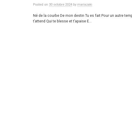
Posted
on
30 octobre 2024
by
mariazaki
Né de la courbe De mon destin Tu es fait Pour un autre temp
t’attend Qui te blesse et t’apaise E...