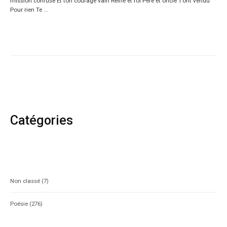
mission confuse Et ton courage vain Reine et roi Père et oncle T’ont vendu
Pour rien Te ...
Catégories
Non classé
(7)
Poésie
(276)