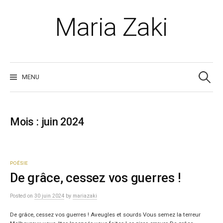
Skip
to
Maria Zaki
content
Recherche
MENU
Mois :
juin 2024
POÉSIE
De grâce, cessez vos guerres !
Posted
on
30 juin 2024
by
mariazaki
De grâce, cessez vos guerres ! Aveugles et sourds Vous semez la terreur