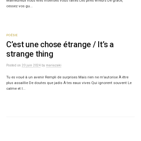
Malheureux vous êtes Insensés vous faites Les pires erreurs De grâce,
cessez vos gu...
POÉSIE
C’est une chose étrange / It’s a
strange thing
Posted
on
20 juin 2024
by
mariazaki
Tu es voué à un avenir Rempli de surprises Mais rien ne m’autorise À être
plus assaillie De doutes que jadis À tes eaux vives Qui ignorent souvent Le
calme et l...