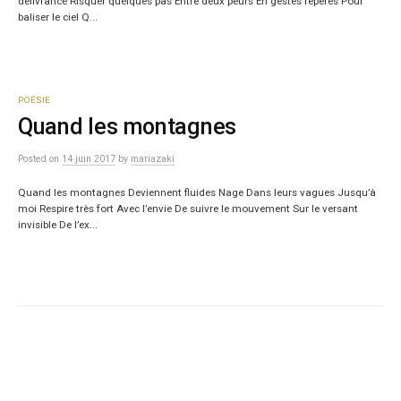
délivrance Risquer quelques pas Entre deux peurs En gestes repères Pour
baliser le ciel Q...
POÉSIE
Quand les montagnes
Posted
on
14 juin 2017
by
mariazaki
Quand les montagnes Deviennent fluides Nage Dans leurs vagues Jusqu’à
moi Respire très fort Avec l’envie De suivre le mouvement Sur le versant
invisible De l’ex...