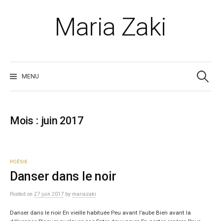
Skip
to
Maria Zaki
content
Recherche
MENU
Mois :
juin 2017
POÉSIE
Danser dans le noir
Posted
on
27 juin 2017
by
mariazaki
Danser dans le noir En vieille habituée Peu avant l’aube Bien avant la