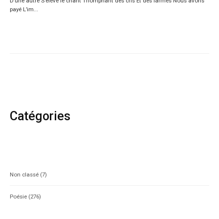
D’une autre S’élève le chant Triomphant des cris Et des larmes Nous avons
payé L’im...
Catégories
Non classé
(7)
Poésie
(276)