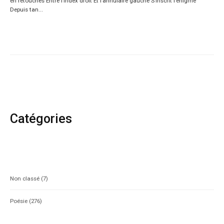
en retouches Entre l’index droit Et l’annulaire gauche S’inscrit l’énigme
Depuis tan...
Catégories
Non classé
(7)
Poésie
(276)