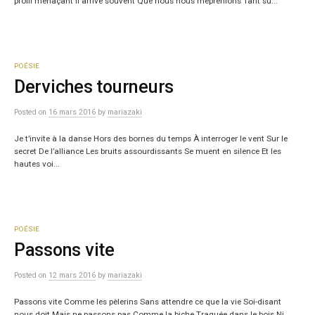
profil menaçant Il arrive souvent Que nous nous méprenions Tant su...
POÉSIE
Derviches tourneurs
Posted
on
16 mars 2016
by
mariazaki
Je t’invite à la danse Hors des bornes du temps À interroger le vent Sur le
secret De l’alliance Les bruits assourdissants Se muent en silence Et les
hautes voi...
POÉSIE
Passons vite
Posted
on
12 mars 2016
by
mariazaki
Passons vite Comme les pèlerins Sans attendre ce que la vie Soi-disant
nous doit Mais ne passons pas Comme la biche Traquée dans le bois Ni