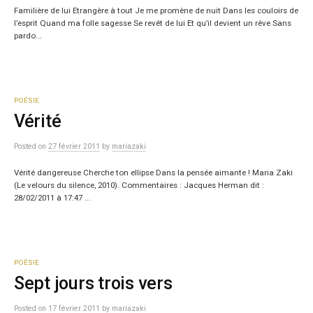
Familière de lui Etrangère à tout Je me promène de nuit Dans les couloirs de
l’esprit Quand ma folle sagesse Se revêt de lui Et qu’il devient un rêve Sans
pardo...
POÉSIE
Vérité
Posted
on
27 février 2011
by
mariazaki
Vérité dangereuse Cherche ton ellipse Dans la pensée aimante ! Maria Zaki
(Le velours du silence, 2010). Commentaires : Jacques Herman dit :
28/02/2011 à 17:47 ...
POÉSIE
Sept jours trois vers
Posted
on
17 février 2011
by
mariazaki