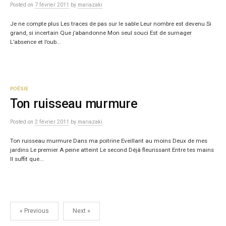
Posted
on
7 février 2011
by
mariazaki
Je ne compte plus Les traces de pas sur le sable Leur nombre est devenu Si
grand, si incertain Que j’abandonne Mon seul souci Est de surnager
L’absence et l’oub...
POÉSIE
Ton ruisseau murmure
Posted
on
2 février 2011
by
mariazaki
Ton ruisseau murmure Dans ma poitrine Eveillant au moins Deux de mes
jardins Le premier A peine atteint Le second Déjà fleurissant Entre tes mains
Il suffit que...
Navigation
« Previous
Next »