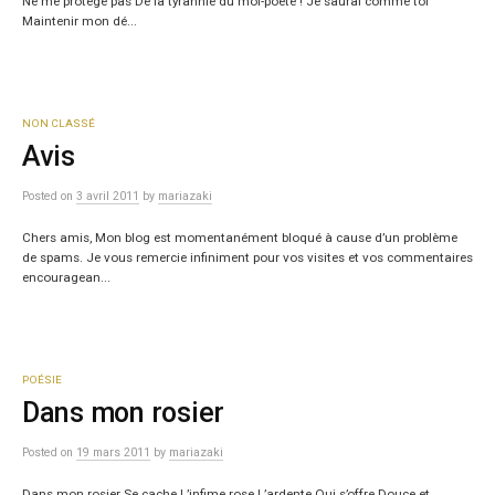
Ne me protège pas De la tyrannie du moi-poète ! Je saurai comme toi
Maintenir mon dé...
NON CLASSÉ
Avis
Posted
on
3 avril 2011
by
mariazaki
Chers amis, Mon blog est momentanément bloqué à cause d’un problème
de spams. Je vous remercie infiniment pour vos visites et vos commentaires
encouragean...
POÉSIE
Dans mon rosier
Posted
on
19 mars 2011
by
mariazaki
Dans mon rosier Se cache L’infime rose L’ardente Qui s’offre Douce et